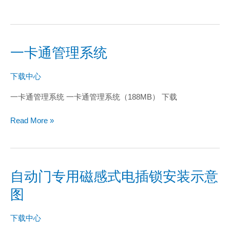
出？
一卡通管理系统
一
卡
通
下载中心
管
一卡通管理系统 一卡通管理系统（188MB） 下载
理
系
Read More »
统
自动门专用磁感式电插锁安装示意
自
动
图
门
专
下载中心
用