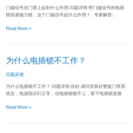
号
门磁信号在门禁上起到什么作用 问题详情:带门磁信号的电插
在
锁或者磁力锁，这个门磁信号起什么作用？ 专家解答:
门
禁
Read More »
上
起
到
什
为什么电插锁不工作？
么
为
作
什
用
么
问题反馈
电
为什么电插锁不工作？ 问题详情:你好,请问安装好整套门禁系
插
统后，电源指示灯正常，但电插锁锁不上，取下电插锁直接
锁
不
Read More »
工
作？