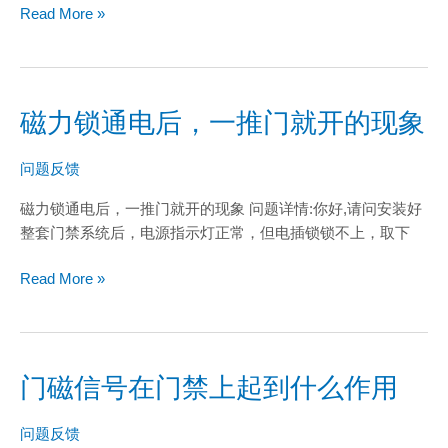
Read More »
磁力锁通电后，一推门就开的现象
磁
力
锁
问题反馈
通
磁力锁通电后，一推门就开的现象 问题详情:你好,请问安装好
电
整套门禁系统后，电源指示灯正常，但电插锁锁不上，取下
后，
一
Read More »
推
门
就
开
门磁信号在门禁上起到什么作用
的
门
现
磁
象
信
问题反馈