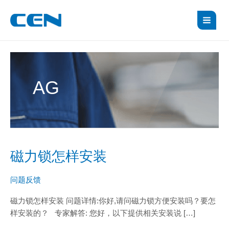
跳
MAI
至
MEN
内
容
AG
磁力锁怎样安装
磁
力
锁
问题反馈
怎
磁力锁怎样安装 问题详情:你好,请问磁力锁方便安装吗？要怎
样
样安装的？ 专家解答: 您好，以下提供相关安装说 […]
安
装