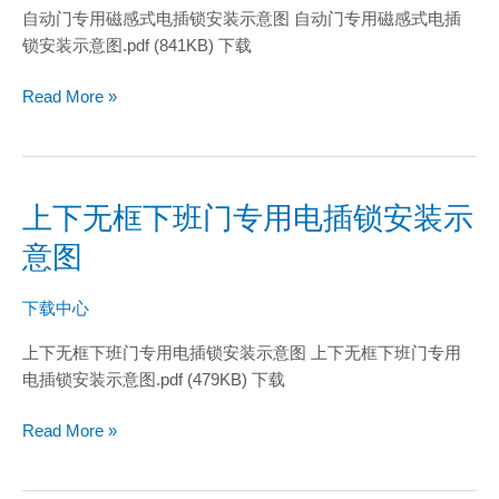
磁
自动门专用磁感式电插锁安装示意图 自动门专用磁感式电插
感
锁安装示意图.pdf (841KB) 下载
式
电
Read More »
插
锁
安
装
上下无框下班门专用电插锁安装示
上
示
下
意图
意
无
图
框
下载中心
下
班
上下无框下班门专用电插锁安装示意图 上下无框下班门专用
门
电插锁安装示意图.pdf (479KB) 下载
专
用
Read More »
电
插