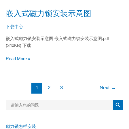
锁
安
嵌入式磁力锁安装示意图
嵌
装
入
示
式
下载中心
意
磁
图
嵌入式磁力锁安装示意图 嵌入式磁力锁安装示意图.pdf
力
(340KB) 下载
锁
安
Read More »
装
示
意
图
1
2
3
Next
→
搜索按钮
Search
for:
磁力锁怎样安装