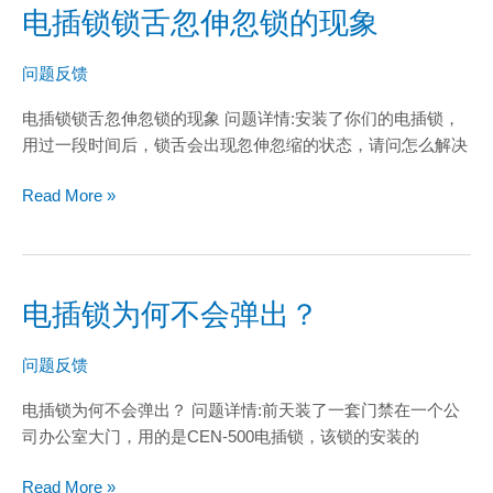
电插锁锁舌忽伸忽锁的现象
电
插
锁
问题反馈
锁
电插锁锁舌忽伸忽锁的现象 问题详情:安装了你们的电插锁，
舌
用过一段时间后，锁舌会出现忽伸忽缩的状态，请问怎么解决
忽
伸
Read More »
忽
锁
的
现
电插锁为何不会弹出？
象
电
插
锁
问题反馈
为
电插锁为何不会弹出？ 问题详情:前天装了一套门禁在一个公
何
司办公室大门，用的是CEN-500电插锁，该锁的安装的
不
会
Read More »
弹