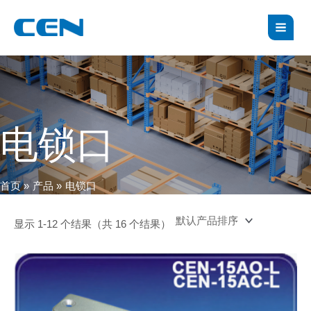
跳
S
MAI
至
e
MEN
内
a
容
r
c
h
电锁口
首页
产品
电锁口
显示 1-12 个结果（共 16 个结果）