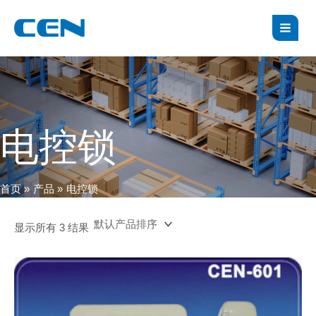
跳
S
MAI
至
e
MEN
内
a
容
r
c
h
电控锁
首页
产品
电控锁
显示所有 3 结果