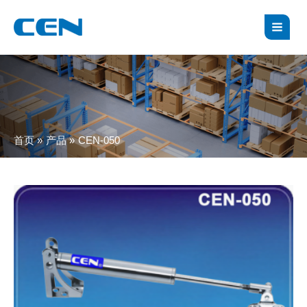
跳
MAI
至
MEN
内
容
首页
产品
CEN-050