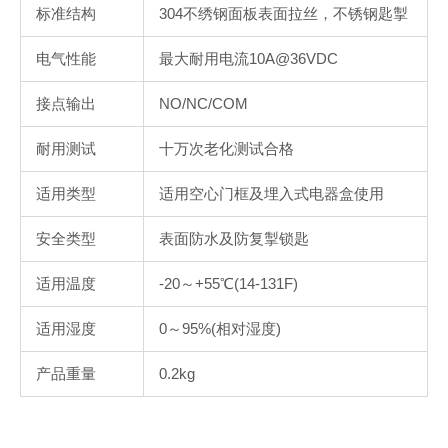
标准结构
304不绣钢面板表面拉丝，不锈钢匙掣
电气性能
最大耐用电流10A@36VDC
接点输出
NO/NC/COM
耐用测试
十万次老化测试合格
适用类型
适用空心门框及埋入式电器盒使用
安全类型
表面防水及防复掣锁匙
适用温度
-20～+55℃(14-131F)
适用湿度
0～95%(相对湿度)
产品重量
0.2kg