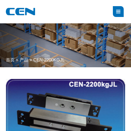
跳
MAI
至
MEN
内
容
首页
产品
CEN-2200KGJL