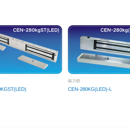
磁力锁
0KGST(LED)
CEN-280KG(LED)-L