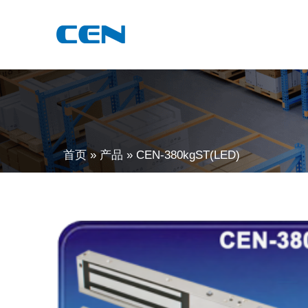
跳
至
内
容
首页
产品
CEN-380kgST(LED)