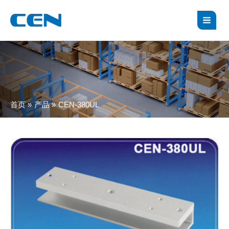
跳
MAI
至
MEN
内
容
首页
产品
CEN-380UL