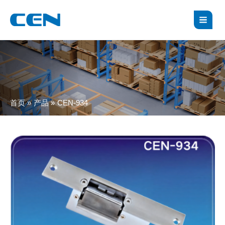
跳
MAI
至
MEN
内
容
首页
产品
CEN-934