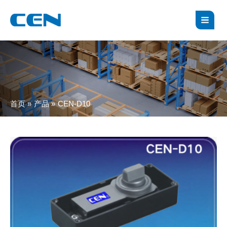
跳
MAI
至
MEN
内
容
首页
产品
CEN-D10