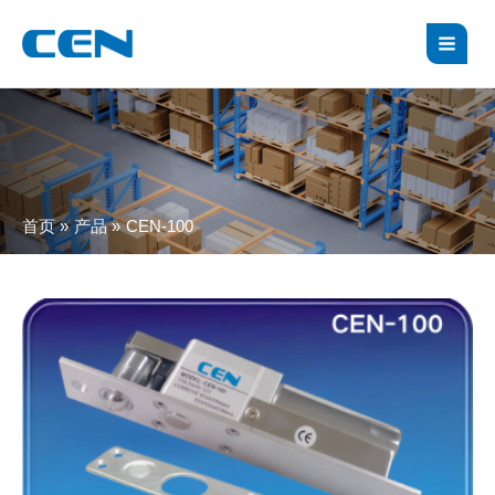
跳
MAI
至
MEN
内
容
首页
产品
CEN-100