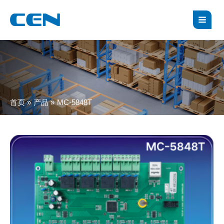
跳
MAI
至
MEN
内
容
首页
产品
MC-5848T