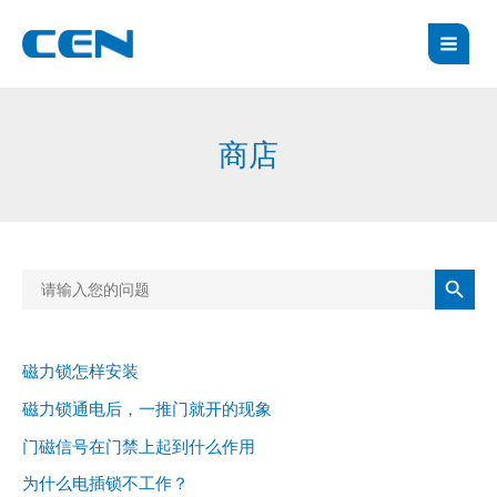
跳
MAI
至
MEN
内
容
商店
搜索按钮
Search
for:
磁力锁怎样安装
磁力锁通电后，一推门就开的现象
门磁信号在门禁上起到什么作用
为什么电插锁不工作？