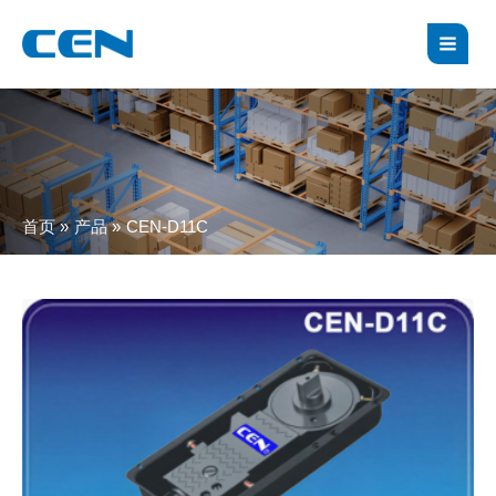
跳
MAI
至
MEN
内
容
首页
产品
CEN-D11C